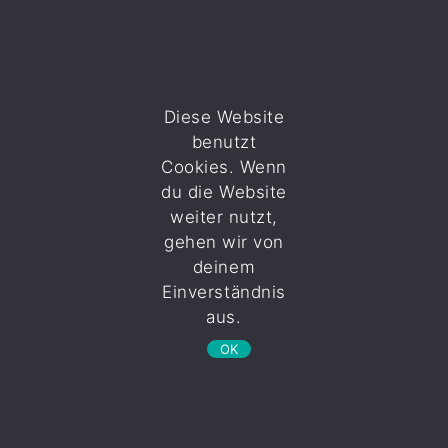
Diese Website
Seite wählen
benutzt
Cookies. Wenn
du die Website
Musik
weiter nutzt,
Bläserchor
gehen wir von
deinem
Einverständnis
aus.
Lorem ipsum dolor sit amet, consectetuer adipiscing
elit. Aenean commodo ligula eget dolor. Aenean massa.
OK
Cum sociis natoque penatibus et magnis dis parturient
montes, nascetur ridiculus mus. Donec quam felis,
ultricies nec, pellentesque eu, pretium quis, sem. Nulla
consequat massa quis enim. Donec pede justo, fringilla